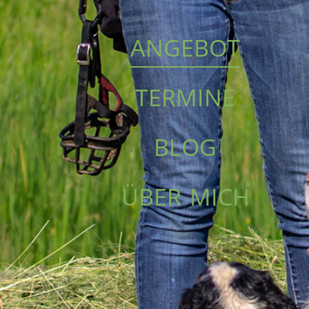
angebot
termine
blog
über mich