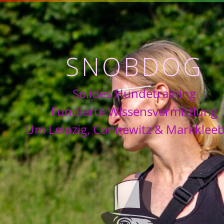
snobdog
Solides
Hundetraining
Fundierte
Wissensvermittlung
Um
Leipzig
,
Connewitz
&
Markkleeb