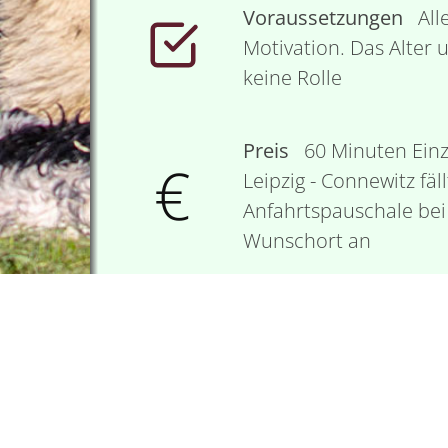
Voraussetzungen
Alle
Motivation. Das Alter 
keine Rolle
Preis
60 Minuten Einz
€
Leipzig - Connewitz fä
Anfahrtspauschale be
Wunschort an
Wo
Abhängig von der 
direkt bei euch, auf 
statt